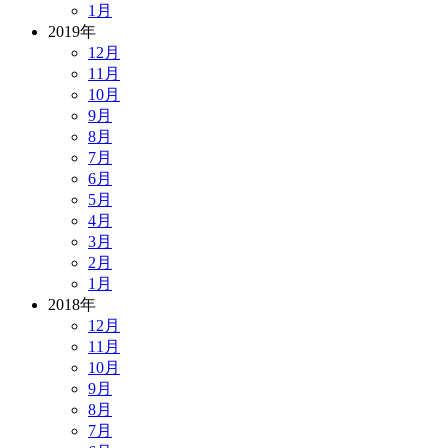
1月
2019年
12月
11月
10月
9月
8月
7月
6月
5月
4月
3月
2月
1月
2018年
12月
11月
10月
9月
8月
7月