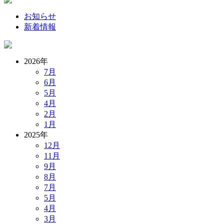
お知らせ
新着情報
2026年
7月
6月
5月
4月
2月
1月
2025年
12月
11月
9月
8月
7月
5月
4月
3月