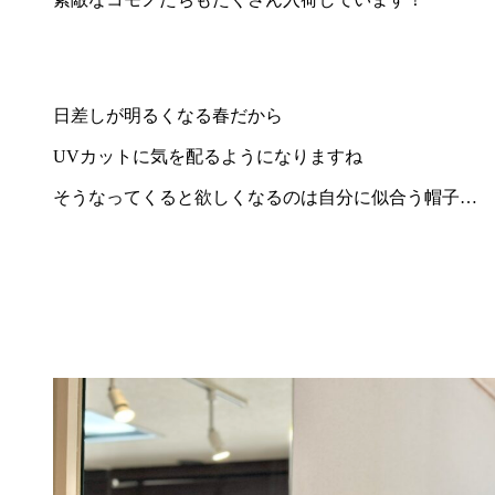
日差しが明るくなる春だから
UVカットに気を配るようになりますね
そうなってくると欲しくなるのは自分に似合う帽子…