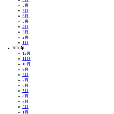
8月
7月
6月
5月
4月
3月
2月
1月
2020年
12月
11月
10月
9月
8月
7月
6月
5月
4月
3月
2月
1月