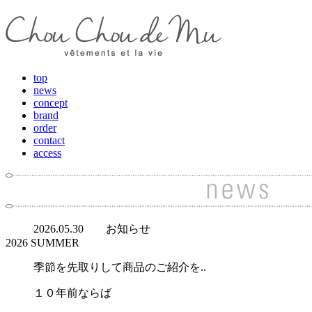
top
news
concept
brand
order
contact
access
2026.05.30
お知らせ
2026 SUMMER
季節を先取りして商品のご紹介を..
１０年前ならば