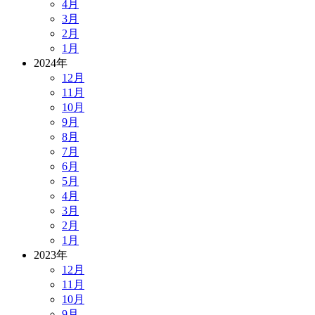
4月
3月
2月
1月
2024年
12月
11月
10月
9月
8月
7月
6月
5月
4月
3月
2月
1月
2023年
12月
11月
10月
9月