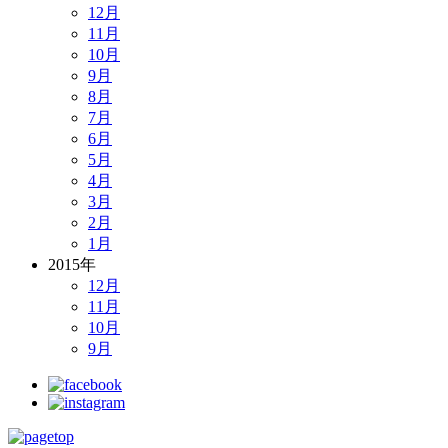
12月
11月
10月
9月
8月
7月
6月
5月
4月
3月
2月
1月
2015年
12月
11月
10月
9月