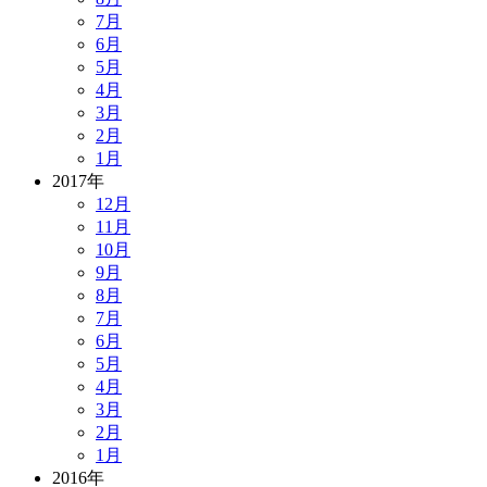
7月
6月
5月
4月
3月
2月
1月
2017年
12月
11月
10月
9月
8月
7月
6月
5月
4月
3月
2月
1月
2016年