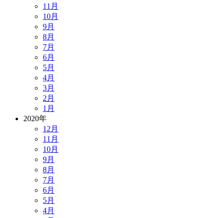
11月
10月
9月
8月
7月
6月
5月
4月
3月
2月
1月
2020年
12月
11月
10月
9月
8月
7月
6月
5月
4月