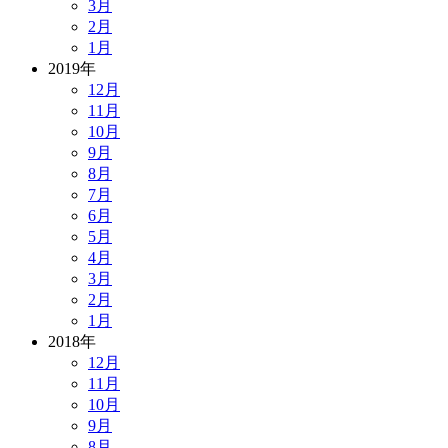
3月
2月
1月
2019年
12月
11月
10月
9月
8月
7月
6月
5月
4月
3月
2月
1月
2018年
12月
11月
10月
9月
8月