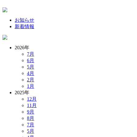
お知らせ
新着情報
2026年
7月
6月
5月
4月
2月
1月
2025年
12月
11月
9月
8月
7月
5月