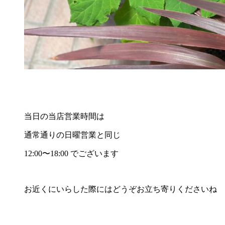
当日の当店営業時間は
通常通りの日曜営業と同じ
12:00〜18:00 でございます
お近くにいらした際にはどうぞお立ち寄りくださいね