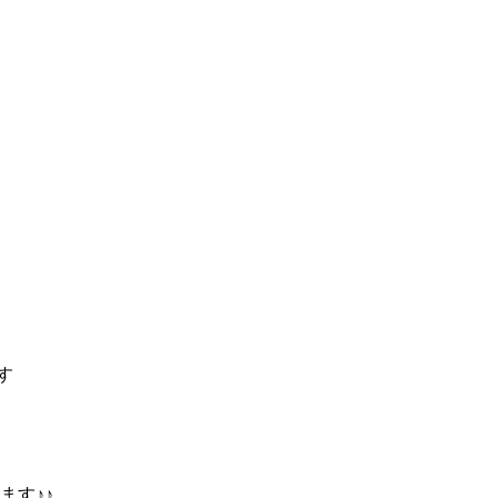
す
ます♪♪