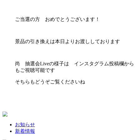
ご当選の方 おめでとうございます！
景品の引き換えは本日よりお渡ししております
尚 抽選会Liveの様子は インスタグラム投稿欄から
もご視聴可能です
そちらもどうぞご覧くださいね
お知らせ
新着情報