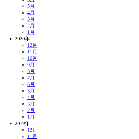
5月
4月
3月
2月
1月
2020年
12月
11月
10月
9月
8月
7月
6月
5月
4月
3月
2月
1月
2019年
12月
11月