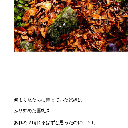
何より私たちに待っていた試練は
ふり始めた雪ಠ_ಠ
あれれ？晴れるはずと思ったのに(T ^ T)