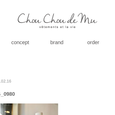
concept
brand
order
.02.16
_0980