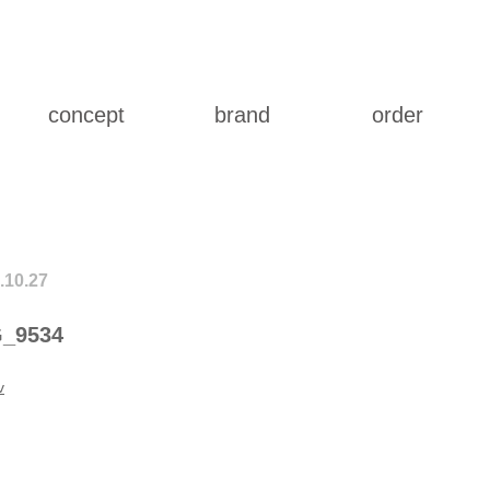
concept
brand
order
.10.27
_9534
v