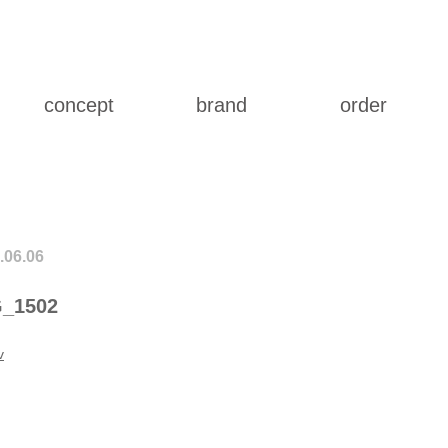
concept
brand
order
.06.06
_1502
v