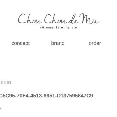
concept
brand
order
.06.01
C5C95-70F4-4513-9951-D137595847C9
v