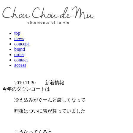
top
news
concept
brand
order
contact
access
2019.11.30
新着情報
今年のダウンコートは
冷え込みがぐーんと厳しくなって
昨夜はついに雪が舞っていました
こうなってくると