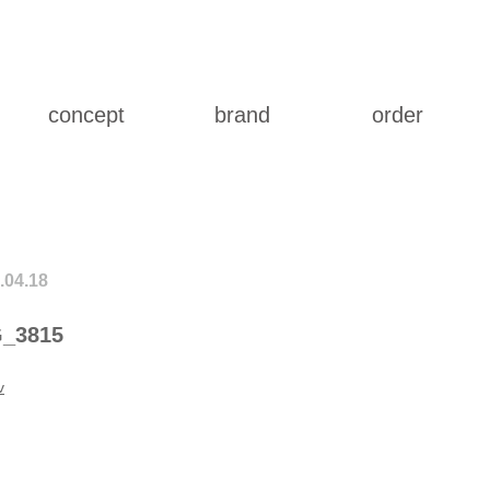
concept
brand
order
.04.18
_3815
v