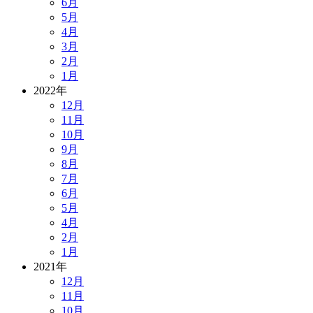
6月
5月
4月
3月
2月
1月
2022年
12月
11月
10月
9月
8月
7月
6月
5月
4月
2月
1月
2021年
12月
11月
10月