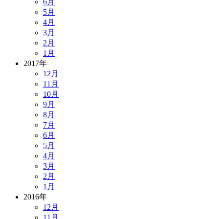
6月
5月
4月
3月
2月
1月
2017年
12月
11月
10月
9月
8月
7月
6月
5月
4月
3月
2月
1月
2016年
12月
11月