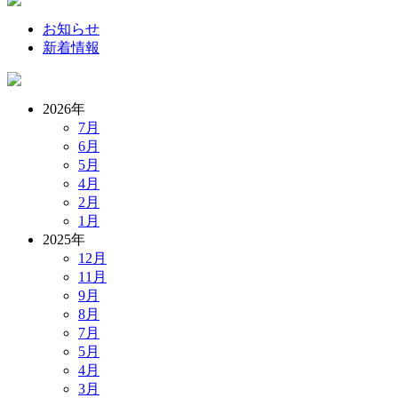
お知らせ
新着情報
2026年
7月
6月
5月
4月
2月
1月
2025年
12月
11月
9月
8月
7月
5月
4月
3月