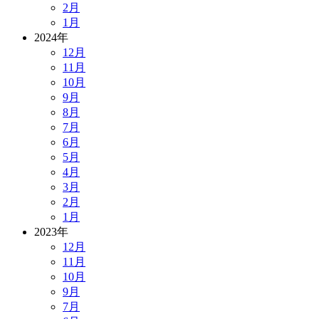
2月
1月
2024年
12月
11月
10月
9月
8月
7月
6月
5月
4月
3月
2月
1月
2023年
12月
11月
10月
9月
7月