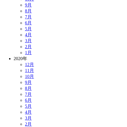
9月
8月
7月
6月
5月
4月
3月
2月
1月
2020年
12月
11月
10月
9月
8月
7月
6月
5月
4月
3月
2月