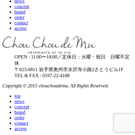
news
concept
brand
order
contact
access
OPEN : 11:00〜18:00／定休日：火曜・祝日 日曜不定
休
〒023-0811 岩手県奥州市水沢寺小路2さとうビル1F
TEL & FAX : 0197-22-4188
Copyright © 2015 chouchoudemu. All Rights Reserved.
top
news
concept
brand
order
contact
access