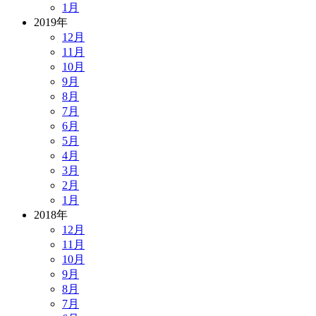
1月
2019年
12月
11月
10月
9月
8月
7月
6月
5月
4月
3月
2月
1月
2018年
12月
11月
10月
9月
8月
7月