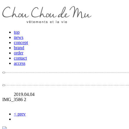
top
news
concept
brand
order
contact
access
2019.04.04
IMG_3586 2
< prev