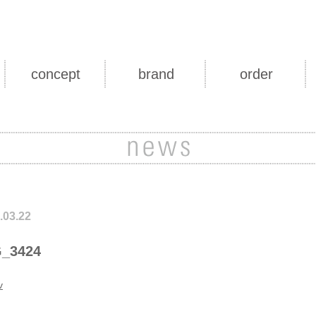
concept
brand
order
.03.22
_3424
v