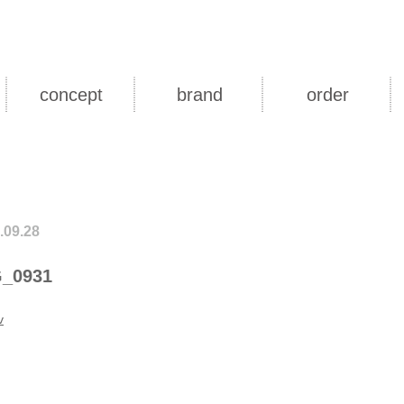
concept
brand
order
.09.28
_0931
v