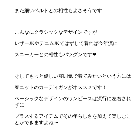
また細いベルトとの相性もよさそうです
こんなにクラシックなデザインですが
レザーJKやデニムJKではずして着れば今年流に
スニーカーとの相性もバツグンです❤︎
そしてもっと優しい雰囲気で着てみたいという方には
春ニットのカーディガンがオススメです！
ベーシックなデザインのワンピースは流行に左右され
ずに
プラスするアイテムでその年らしさを加えて楽しむこ
とができますよね〜