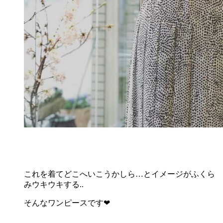
これを着てどこへいこうかしら…とイメージがふくら
みウキウキする..
そんなワンピースです❤︎