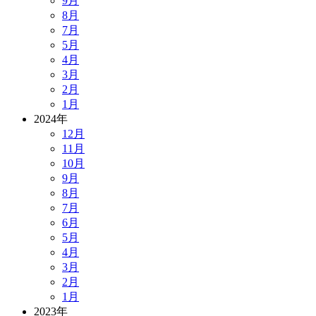
9月
8月
7月
5月
4月
3月
2月
1月
2024年
12月
11月
10月
9月
8月
7月
6月
5月
4月
3月
2月
1月
2023年