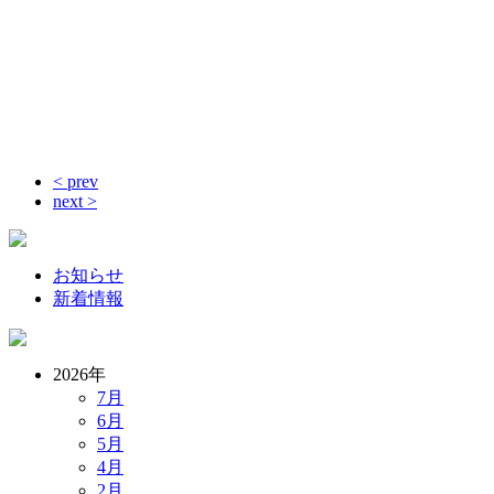
< prev
next >
お知らせ
新着情報
2026年
7月
6月
5月
4月
2月