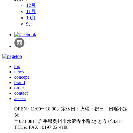
12月
11月
10月
9月
top
news
concept
brand
order
contact
access
OPEN : 11:00〜18:00／定休日：火曜・祝日 日曜不定
休
〒023-0811 岩手県奥州市水沢寺小路2さとうビル1F
TEL & FAX : 0197-22-4188