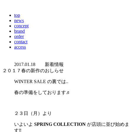
top
news
concept
brand
order
contact
access
2017.01.18
新着情報
２０１７春の新作のおしらせ
WINTER SALE の裏では..
春の準備をしております♬
２３日（月）より
いよいよ
SPRING COLLECTION
が店頭に並び始めま
す‼︎