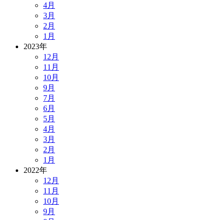
4月
3月
2月
1月
2023年
12月
11月
10月
9月
7月
6月
5月
4月
3月
2月
1月
2022年
12月
11月
10月
9月