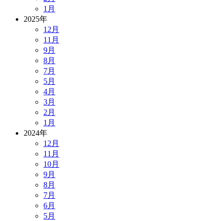
1月
2025年
12月
11月
9月
8月
7月
5月
4月
3月
2月
1月
2024年
12月
11月
10月
9月
8月
7月
6月
5月