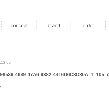
concept
brand
order
.11.05
98539-4639-47A6-9382-4416D6C8D80A_1_105_
v