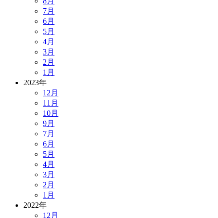
8月
7月
6月
5月
4月
3月
2月
1月
2023年
12月
11月
10月
9月
7月
6月
5月
4月
3月
2月
1月
2022年
12月