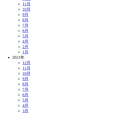
11月
10月
9月
8月
7月
6月
5月
4月
2月
1月
2021年
12月
11月
10月
9月
8月
7月
6月
5月
4月
3月