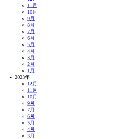
11月
10月
9月
8月
7月
6月
5月
4月
3月
2月
1月
2023年
12月
11月
10月
9月
7月
6月
5月
4月
3月