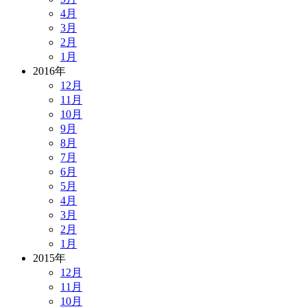
4月
3月
2月
1月
2016年
12月
11月
10月
9月
8月
7月
6月
5月
4月
3月
2月
1月
2015年
12月
11月
10月