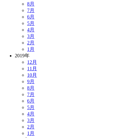
8月
7月
6月
5月
4月
3月
2月
1月
2019年
12月
11月
10月
9月
8月
7月
6月
5月
4月
3月
2月
1月