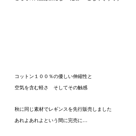
コットン１００％の優しい伸縮性と
空気を含む軽さ そしてその触感
秋に同じ素材でレギンスを先行販売しました
あれよあれよという間に完売に…