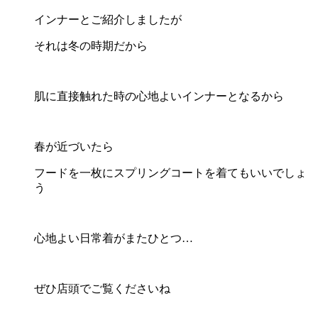
インナーとご紹介しましたが
それは冬の時期だから
肌に直接触れた時の心地よいインナーとなるから
春が近づいたら
フードを一枚にスプリングコートを着てもいいでしょ
う
心地よい日常着がまたひとつ…
ぜひ店頭でご覧くださいね