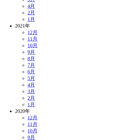
4月
2月
1月
2021年
12月
11月
10月
9月
8月
7月
6月
5月
4月
3月
2月
1月
2020年
12月
11月
10月
9月