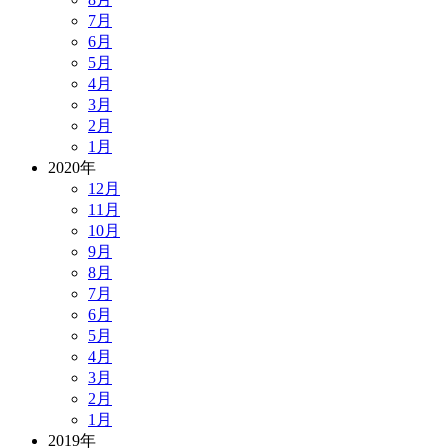
7月
6月
5月
4月
3月
2月
1月
2020年
12月
11月
10月
9月
8月
7月
6月
5月
4月
3月
2月
1月
2019年