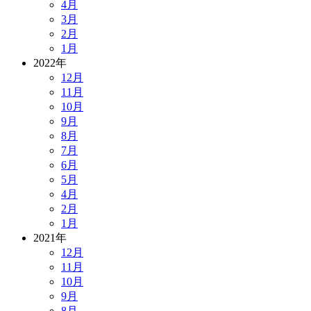
4月
3月
2月
1月
2022年
12月
11月
10月
9月
8月
7月
6月
5月
4月
2月
1月
2021年
12月
11月
10月
9月
8月