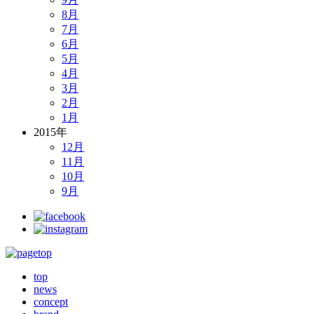
8月
7月
6月
5月
4月
3月
2月
1月
2015年
12月
11月
10月
9月
top
news
concept