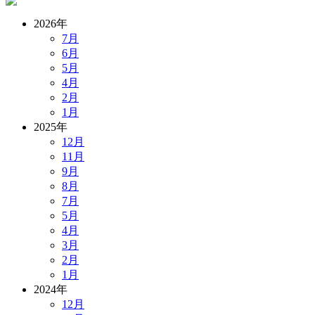
2026年
7月
6月
5月
4月
2月
1月
2025年
12月
11月
9月
8月
7月
5月
4月
3月
2月
1月
2024年
12月