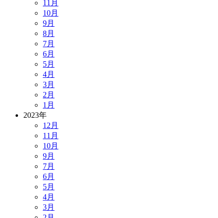
11月
10月
9月
8月
7月
6月
5月
4月
3月
2月
1月
2023年
12月
11月
10月
9月
7月
6月
5月
4月
3月
2月