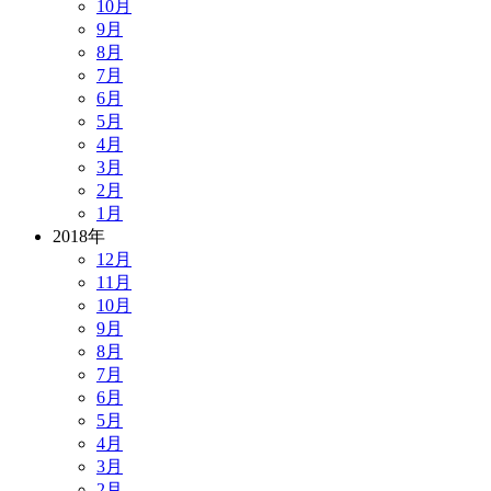
10月
9月
8月
7月
6月
5月
4月
3月
2月
1月
2018年
12月
11月
10月
9月
8月
7月
6月
5月
4月
3月
2月