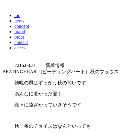
top
news
concept
brand
order
contact
access
2016.08.31
新着情報
BEATINGHEART (ビーティングハート）秋のブラウス
朝晩の風はすっかり秋の匂いです
あんなに暑かった夏も
徐々に遠ざかっていきそうです
秋一番のチョイスはなんといっても