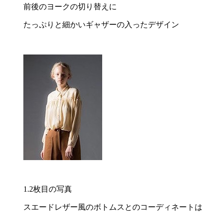
前後のヨークの切り替えに
たっぷりと細かいギャザーの入ったデザイン
1.2枚目の写真
スエードレザー風のボトムスとのコーディネートは