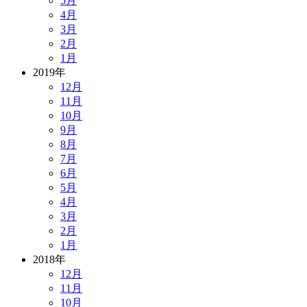
5月
4月
3月
2月
1月
2019年
12月
11月
10月
9月
8月
7月
6月
5月
4月
3月
2月
1月
2018年
12月
11月
10月