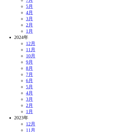
7月
5月
4月
3月
2月
1月
2024年
12月
11月
10月
9月
8月
7月
6月
5月
4月
3月
2月
1月
2023年
12月
11月