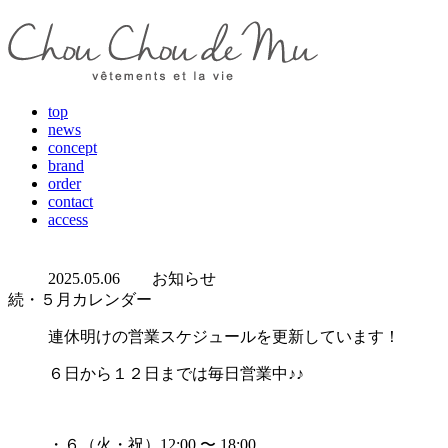
top
news
concept
brand
order
contact
access
2025.05.06
お知らせ
続・５月カレンダー
連休明けの営業スケジュールを更新しています！
６日から１２日までは毎日営業中♪♪
・６（火・祝）12:00 〜 18:00