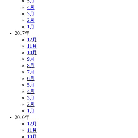
5月
4月
3月
2月
1月
2017年
12月
11月
10月
9月
8月
7月
6月
5月
4月
3月
2月
1月
2016年
12月
11月
10月