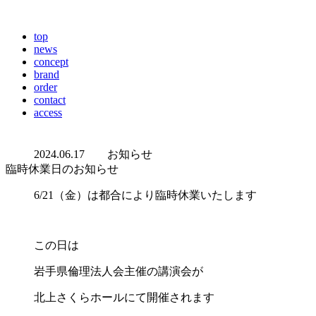
top
news
concept
brand
order
contact
access
2024.06.17
お知らせ
臨時休業日のお知らせ
6/21（金）は都合により臨時休業いたします
この日は
岩手県倫理法人会主催の講演会が
北上さくらホールにて開催されます