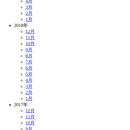
4月
3月
2月
1月
2018年
12月
11月
10月
9月
8月
7月
6月
5月
4月
3月
2月
1月
2017年
12月
11月
10月
9月