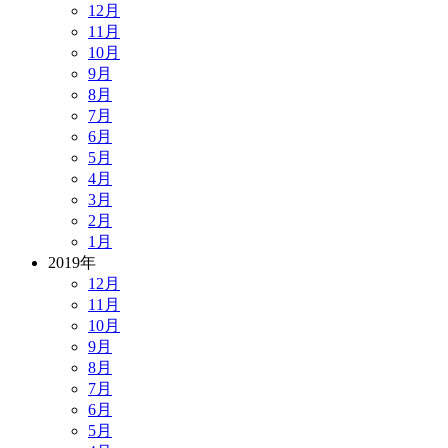
12月
11月
10月
9月
8月
7月
6月
5月
4月
3月
2月
1月
2019年
12月
11月
10月
9月
8月
7月
6月
5月