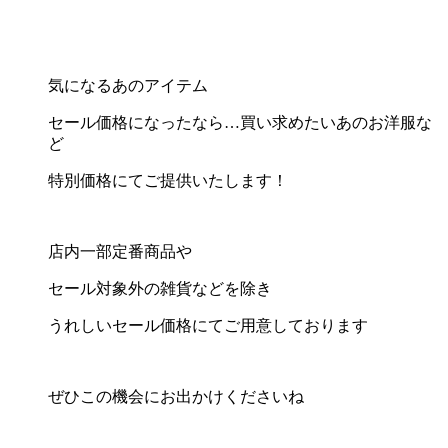
気になるあのアイテム
セール価格になったなら…買い求めたいあのお洋服な
ど
特別価格にてご提供いたします！
店内一部定番商品や
セール対象外の雑貨などを除き
うれしいセール価格にてご用意しております
ぜひこの機会にお出かけくださいね