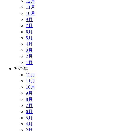
12月
11月
10月
9月
7月
6月
5月
4月
3月
2月
1月
2022年
12月
11月
10月
9月
8月
7月
6月
5月
4月
2月