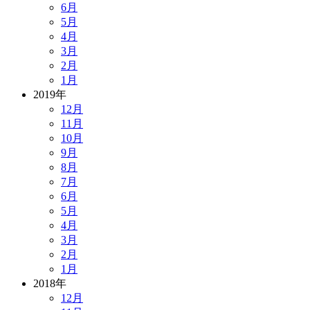
6月
5月
4月
3月
2月
1月
2019年
12月
11月
10月
9月
8月
7月
6月
5月
4月
3月
2月
1月
2018年
12月