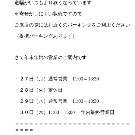
道幅がいつもより狭くなっています
車寄せがしにくい状態ですので
ご来店の際にはお近くのパーキングをご利用ください
（提携パーキングあります）
さて年末年始の営業のご案内です
・２７日（月）通常営業 11:00 – 18:30
・２８日（火）定休日
・２９日（水）通常営業 11:00 – 18:30
・３０日（木）11:00 – 15:00 年内最終営業日
＝＝＝＝＝＝＝＝＝＝＝＝＝＝＝＝＝＝＝＝＝＝＝＝
＝＝＝＝