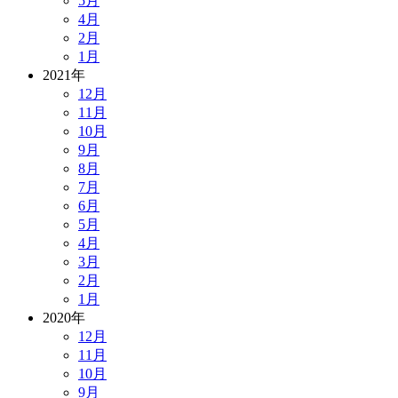
5月
4月
2月
1月
2021年
12月
11月
10月
9月
8月
7月
6月
5月
4月
3月
2月
1月
2020年
12月
11月
10月
9月