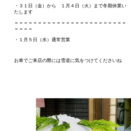
・３１日（金）から １月４日（火）まで冬期休業い
たします
＝＝＝＝＝＝＝＝＝＝＝＝＝＝＝＝＝＝＝＝＝＝＝＝
＝＝＝＝
・１月５日（水）通常営業
お車でご来店の際には雪道に気をつけてくださいね