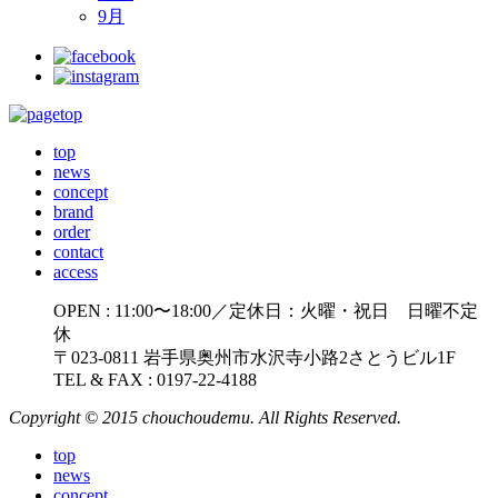
9月
top
news
concept
brand
order
contact
access
OPEN : 11:00〜18:00／定休日：火曜・祝日 日曜不定
休
〒023-0811 岩手県奥州市水沢寺小路2さとうビル1F
TEL & FAX : 0197-22-4188
Copyright © 2015 chouchoudemu. All Rights Reserved.
top
news
concept