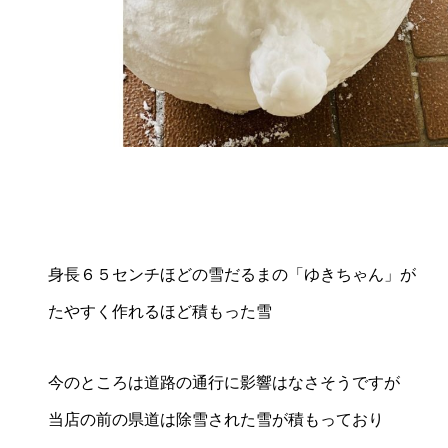
身長６５センチほどの雪だるまの「ゆきちゃん」が
たやすく作れるほど積もった雪
今のところは道路の通行に影響はなさそうですが
当店の前の県道は除雪された雪が積もっており