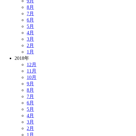
9月
8月
7月
6月
5月
4月
3月
2月
1月
2018年
12月
11月
10月
9月
8月
7月
6月
5月
4月
3月
2月
1月