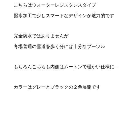
こちらはウォーターレジスタンスタイプ
撥水加工で少しスマートなデザインが魅力的です
完全防水ではありませんが
冬場普通の雪道を歩く分には十分なブーツ♪♪
もちろんこちらも内側はムートンで暖かい仕様に…
カラーはグレーとブラックの２色展開です