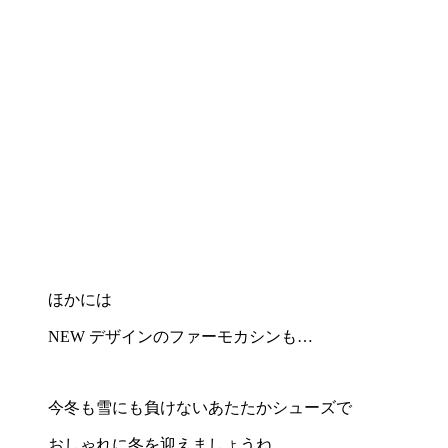
ほかには
NEW デザインのファーモカシンも…
今冬も雪にも負けないあたたかシューズで
おしゃれに冬を迎えましょうね