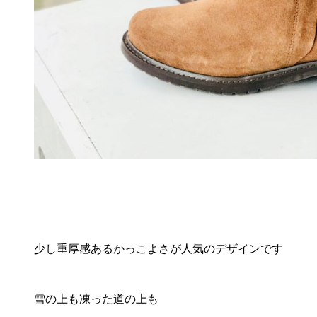
少し重厚感あるかっこよさが人気のデザインです
雪の上も凍った道の上も