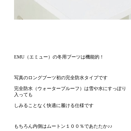
EMU（エミュー）の冬用ブーツは機能的！
写真のロングブーツ初の完全防水タイプです
完全防水（ウォータープルーフ）は雪や水にすっぽり
入っても
しみることなく快適に履ける仕様です
もちろん内側はムートン１００％であたたか♪♪