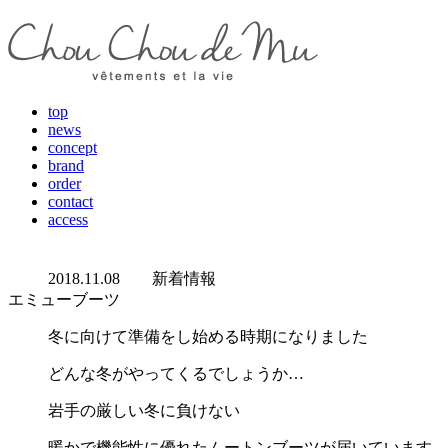
top
news
concept
brand
order
contact
access
2018.11.08
新着情報
エミューブーツ
冬に向けて準備をし始める時期になりました
どんな冬がやってくるでしょうか…
岩手の厳しい冬に負けない
暖かで機能性に優れたムートンブーツが届いています