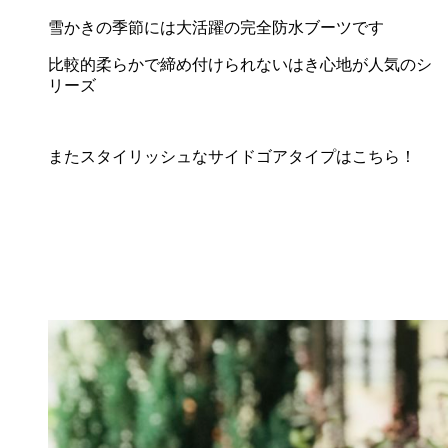
雪かきの季節には大活躍の完全防水ブーツです
比較的柔らかで締め付けられないはき心地が人気のシ
リーズ
またスタイリッシュなサイドゴアタイプはこちら！