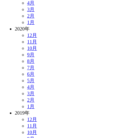
4月
3月
2月
1月
2020年
12月
11月
10月
9月
8月
7月
6月
5月
4月
3月
2月
1月
2019年
12月
11月
10月