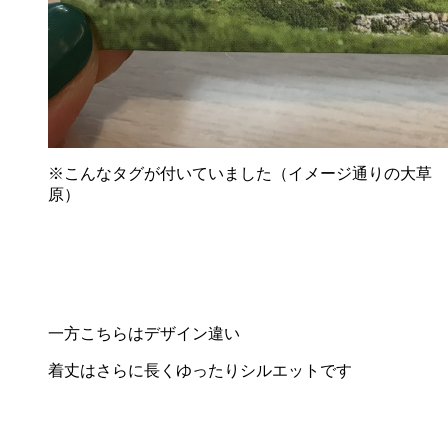
※こんなタグが付いていました（イメージ通りの大草
原）
一方こちらはデザイン違い
着丈はさらに長くゆったりシルエットです