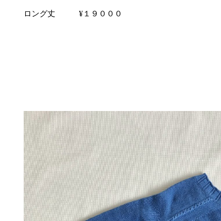
ロング丈 ¥１９０００