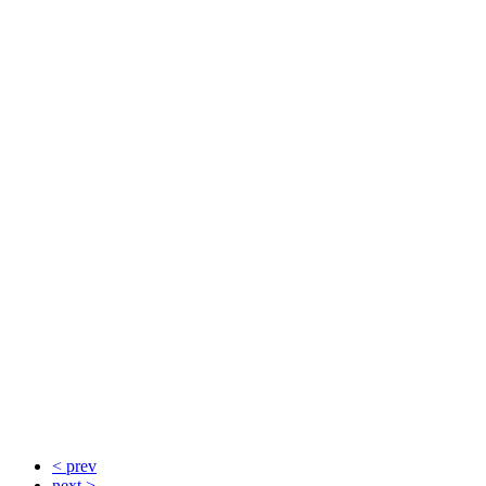
< prev
next >