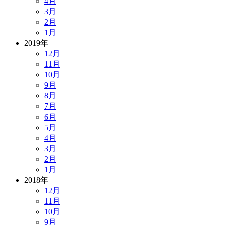
4月
3月
2月
1月
2019年
12月
11月
10月
9月
8月
7月
6月
5月
4月
3月
2月
1月
2018年
12月
11月
10月
9月