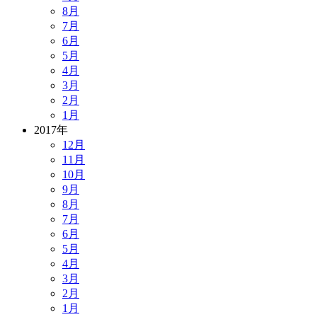
8月
7月
6月
5月
4月
3月
2月
1月
2017年
12月
11月
10月
9月
8月
7月
6月
5月
4月
3月
2月
1月