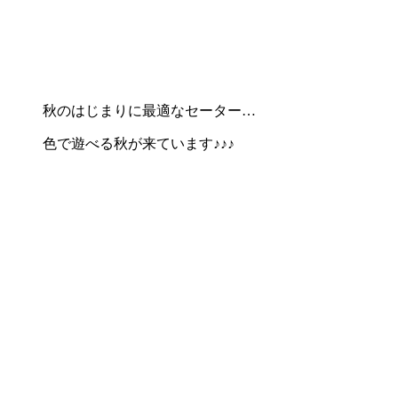
秋のはじまりに最適なセーター…
色で遊べる秋が来ています♪♪♪