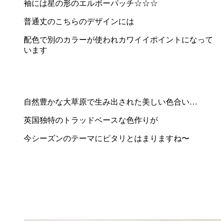
袖には星の形のエルボーパッチ☆☆☆
普通丈のこちらのデザインには
配色で別のカラーが使われカワイイポイントになって
います
自然豊かな大草原で生み出された美しい色合い…
英国独特のトラッドベースな色作りが
今シーズンのテーマにピタリとはまりますね〜