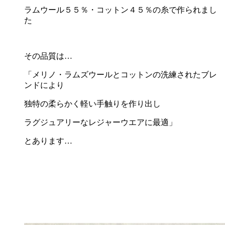
ラムウール５５％・コットン４５％の糸で作られまし
た
その品質は…
「メリノ・ラムズウールとコットンの洗練されたブレ
ンドにより
独特の柔らかく軽い手触りを作り出し
ラグジュアリーなレジャーウエアに最適」
とあります…