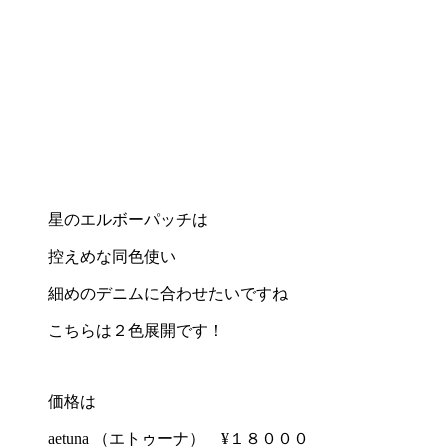
星のエルボーパッチは
控えめな同色使い
細めのデニムに合わせたいですね
こちらは２色展開です！
価格は
aetuna （エトゥーナ） ¥１８０００