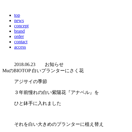
top
news
concept
brand
order
contact
access
2018.06.23
お知らせ
MuのBIOTOP 白いプランターにさく花
アジサイの季節
３年前憧れの白い紫陽花『アナベル』を
ひと鉢手に入れました
それを白い大きめのプランターに植え替え