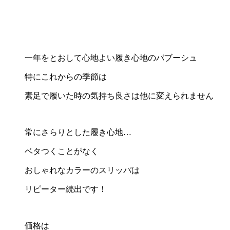
一年をとおして心地よい履き心地のバブーシュ
特にこれからの季節は
素足で履いた時の気持ち良さは他に変えられません
常にさらりとした履き心地…
ベタつくことがなく
おしゃれなカラーのスリッパは
リピーター続出です！
価格は