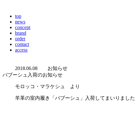
top
news
concept
brand
order
contact
access
2018.06.08
お知らせ
バブーシュ入荷のお知らせ
モロッコ・マラケシュ より
羊革の室内履き「バブーシュ」入荷してまいりました