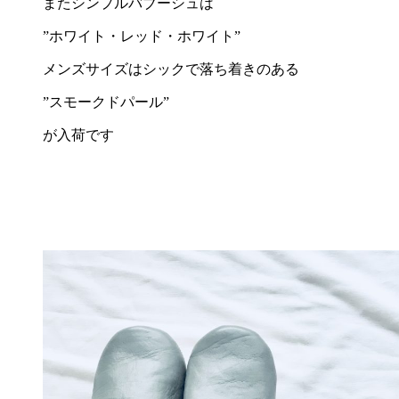
またシンプルバブーシュは
”ホワイト・レッド・ホワイト”
メンズサイズはシックで落ち着きのある
”スモークドパール”
が入荷です