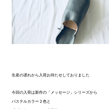
生産の遅れから入荷お待たせしておりました
今回の入荷は新作の「メッセージ」シリーズから
パステルカラー２色と