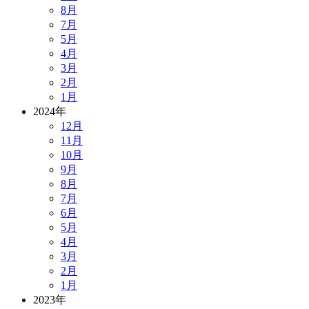
8月
7月
5月
4月
3月
2月
1月
2024年
12月
11月
10月
9月
8月
7月
6月
5月
4月
3月
2月
1月
2023年