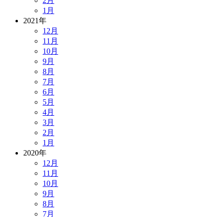
2月
1月
2021年
12月
11月
10月
9月
8月
7月
6月
5月
4月
3月
2月
1月
2020年
12月
11月
10月
9月
8月
7月