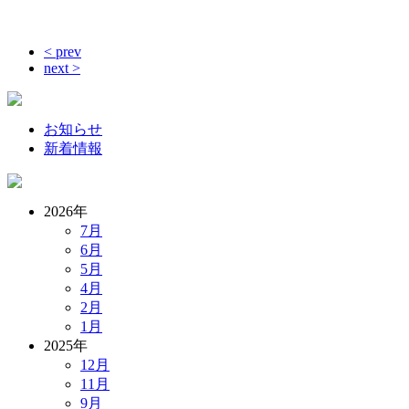
< prev
next >
お知らせ
新着情報
2026年
7月
6月
5月
4月
2月
1月
2025年
12月
11月
9月