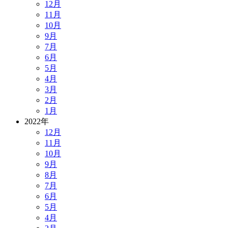
12月
11月
10月
9月
7月
6月
5月
4月
3月
2月
1月
2022年
12月
11月
10月
9月
8月
7月
6月
5月
4月