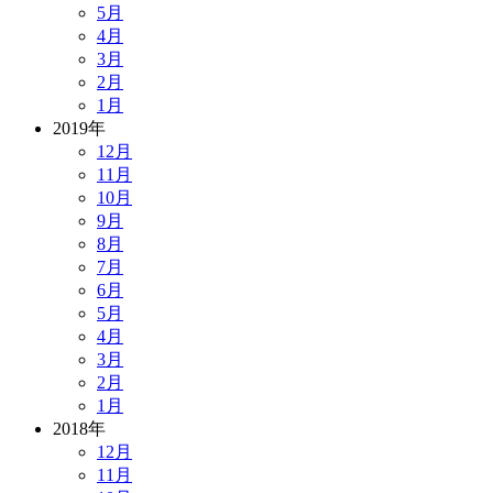
5月
4月
3月
2月
1月
2019年
12月
11月
10月
9月
8月
7月
6月
5月
4月
3月
2月
1月
2018年
12月
11月