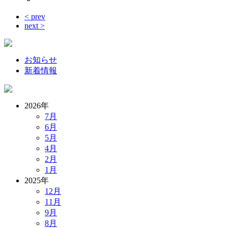
< prev
next >
お知らせ
新着情報
2026年
7月
6月
5月
4月
2月
1月
2025年
12月
11月
9月
8月