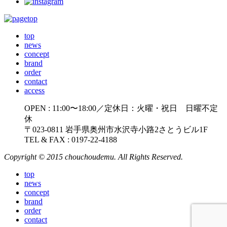
top
news
concept
brand
order
contact
access
OPEN : 11:00〜18:00／定休日：火曜・祝日 日曜不定
休
〒023-0811 岩手県奥州市水沢寺小路2さとうビル1F
TEL & FAX : 0197-22-4188
Copyright © 2015 chouchoudemu. All Rights Reserved.
top
news
concept
brand
order
contact