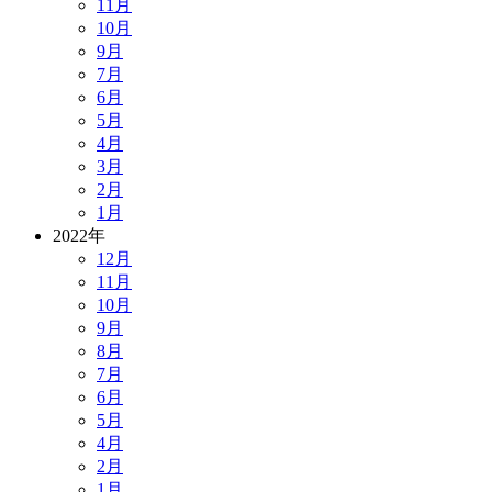
11月
10月
9月
7月
6月
5月
4月
3月
2月
1月
2022年
12月
11月
10月
9月
8月
7月
6月
5月
4月
2月
1月