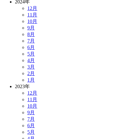
2024年
12月
11月
10月
9月
8月
7月
6月
5月
4月
3月
2月
1月
2023年
12月
11月
10月
9月
7月
6月
5月
4月