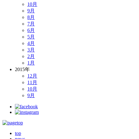
10月
9月
8月
7月
6月
5月
4月
3月
2月
1月
2015年
12月
11月
10月
9月
top
news