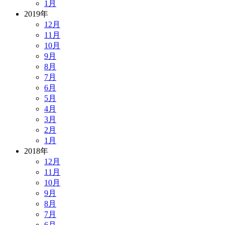
1月
2019年
12月
11月
10月
9月
8月
7月
6月
5月
4月
3月
2月
1月
2018年
12月
11月
10月
9月
8月
7月
6月