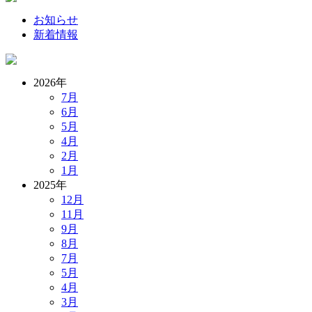
お知らせ
新着情報
2026年
7月
6月
5月
4月
2月
1月
2025年
12月
11月
9月
8月
7月
5月
4月
3月