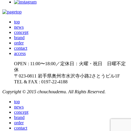
top
news
concept
brand
order
contact
access
OPEN : 11:00〜18:00／定休日：火曜・祝日 日曜不定
休
〒023-0811 岩手県奥州市水沢寺小路2さとうビル1F
TEL & FAX : 0197-22-4188
Copyright © 2015 chouchoudemu. All Rights Reserved.
top
news
concept
brand
order
contact