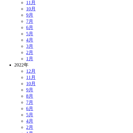
11月
10月
9月
7月
6月
5月
4月
3月
2月
1月
2022年
12月
11月
10月
9月
8月
7月
6月
5月
4月
2月