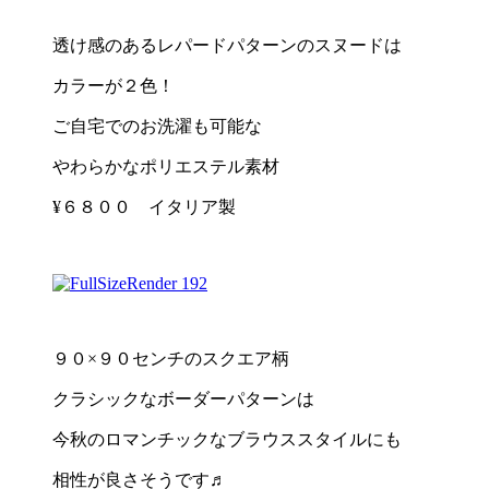
透け感のあるレパードパターンのスヌードは
カラーが２色！
ご自宅でのお洗濯も可能な
やわらかなポリエステル素材
¥６８００ イタリア製
９０×９０センチのスクエア柄
クラシックなボーダーパターンは
今秋のロマンチックなブラウススタイルにも
相性が良さそうです♬