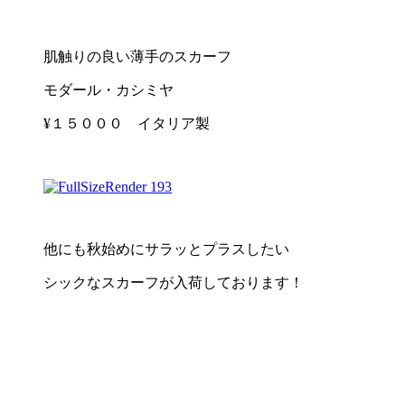
肌触りの良い薄手のスカーフ
モダール・カシミヤ
¥１５０００ イタリア製
他にも秋始めにサラッとプラスしたい
シックなスカーフが入荷しております！