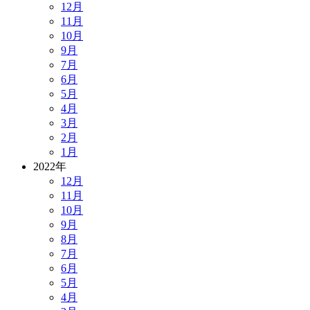
12月
11月
10月
9月
7月
6月
5月
4月
3月
2月
1月
2022年
12月
11月
10月
9月
8月
7月
6月
5月
4月