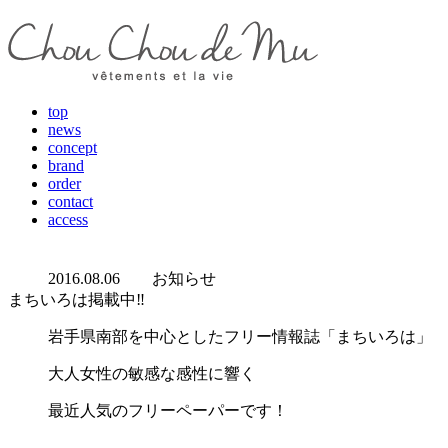
top
news
concept
brand
order
contact
access
2016.08.06
お知らせ
まちいろは掲載中‼︎
岩手県南部を中心としたフリー情報誌「まちいろは」
大人女性の敏感な感性に響く
最近人気のフリーペーパーです！